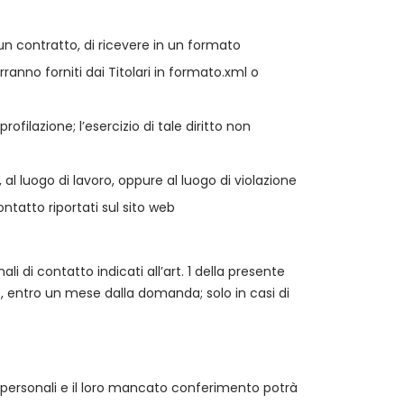
un contratto, di ricevere in un formato
rranno forniti dai Titolari in formato.xml o
filazione; l’esercizio di tale diritto non
 al luogo di lavoro, oppure al luogo di violazione
ontatto riportati sul sito web
i di contatto indicati all’art. 1 della presente
odo, entro un mese dalla domanda; solo in casi di
 dati personali e il loro mancato conferimento potrà