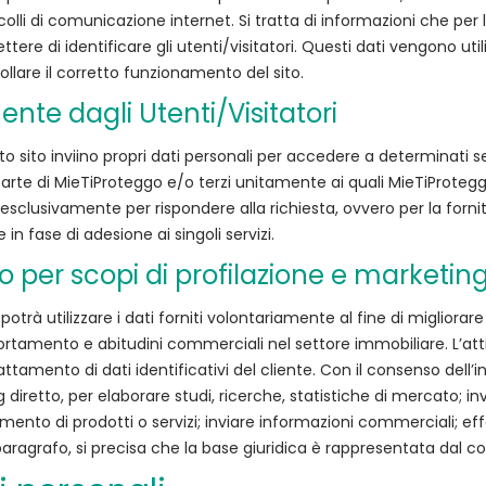
colli di comunicazione internet. Si tratta di informazioni che pe
tere di identificare gli utenti/visitatori. Questi dati vengono utili
ollare il corretto funzionamento del sito.
mente dagli Utenti/Visitatori
to sito inviino propri dati personali per accedere a determinati se
a parte di MieTiProteggo e/o terzi unitamente ai quali MieTiProtegg
ti esclusivamente per rispondere alla richiesta, ovvero per la forn
in fase di adesione ai singoli servizi.
o per scopi di profilazione e marketing
trà utilizzare i dati forniti volontariamente al fine di migliorare i
ortamento e abitudini commerciali nel settore immobiliare. L’attivi
attamento di dati identificativi del cliente. Con il consenso dell’i
 diretto, per elaborare studi, ricerche, statistiche di mercato; in
camento di prodotti o servizi; inviare informazioni commerciali;
e paragrafo, si precisa che la base giuridica è rappresentata dal 