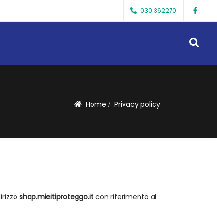
030 362270
Home
Privacy policy
irizzo
shop.mieitiproteggo.it
con riferimento al