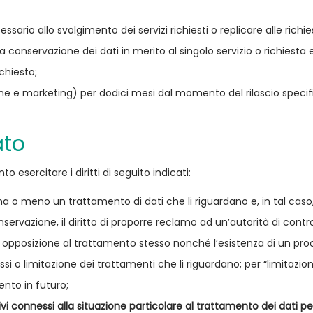
necessario allo svolgimento dei servizi richiesti o replicare alle ri
ulla conservazione dei dati in merito al singolo servizio o richiest
chiesto;
ilazione e marketing) per dodici mesi dal momento del rilascio sp
ato
o esercitare i diritti di seguito indicati:
 o meno un trattamento di dati che li riguardano e, in tal caso, l
onservazione, il diritto di proporre reclamo ad un’autorità di controllo
 opposizione al trattamento stesso nonché l’esistenza di un pr
essi o limitazione dei trattamenti che li riguardano; per “limitazio
ento in futuro;
i connessi alla situazione particolare al trattamento dei dati pe