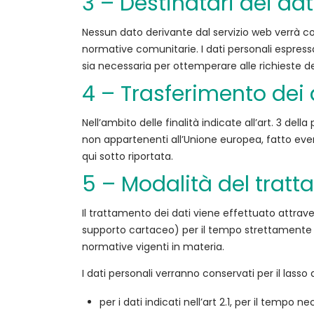
3 – Destinatari dei dat
breitling
a24322
Nessun dato derivante dal servizio web verrà co
fake
normative comunitarie. I dati personali espres
Under
sia necessaria per ottemperare alle richieste de
49
dollar
4 – Trasferimento dei d
best
replica
Nell’ambito delle finalità indicate all’art. 3 dell
rolex
non appartenenti all’Unione europea, fatto event
Watches
qui sotto riportata.
5 – Modalità del tratt
Il trattamento dei dati viene effettuato attra
supporto cartaceo) per il tempo strettamente ne
normative vigenti in materia.
I dati personali verranno conservati per il lass
per i dati indicati nell’art 2.1, per il tempo