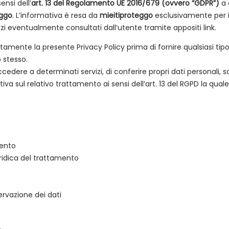
ensi dell’
art. 13 del Regolamento UE 2016/679 (ovvero “GDPR”)
a 
eggo
. L’informativa è resa da
mieitiproteggo
esclusivamente per i
erzi eventualmente consultati dall’utente tramite appositi link.
tentamente la presente Privacy Policy prima di fornire qualsiasi t
 stesso.
accedere a determinati servizi, di conferire propri dati personali, 
tiva sul relativo trattamento ai sensi dell’art. 13 del RGPD la quale 
mento
iuridica del trattamento
ervazione dei dati