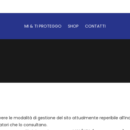
MI & TI PROTEGGO
SHOP
CONTATTI
ere le modalità di gestione del sito attualmente reperibile all’ind
tatori che lo consultano.