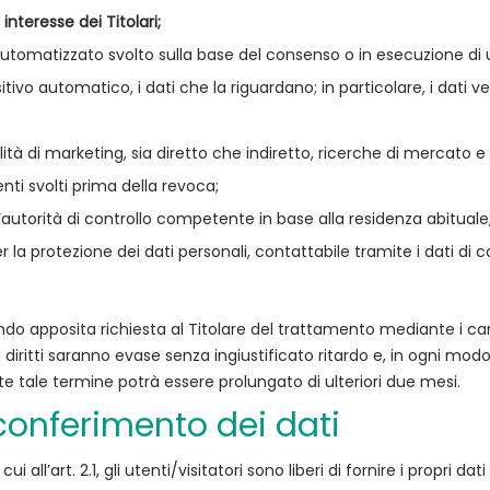
nteresse dei Titolari;
 automatizzato svolto sulla base del consenso o in esecuzione di 
tivo automatico, i dati che la riguardano; in particolare, i dati ve
 di marketing, sia diretto che indiretto, ricerche di mercato e pro
nti svolti prima della revoca;
’autorità di controllo competente in base alla residenza abituale,
er la protezione dei dati personali, contattabile tramite i dati di c
ando apposita richiesta al Titolare del trattamento mediante i canal
dei diritti saranno evase senza ingiustificato ritardo e, in ogni m
te tale termine potrà essere prolungato di ulteriori due mesi.
onferimento dei dati
i all’art. 2.1, gli utenti/visitatori sono liberi di fornire i propri