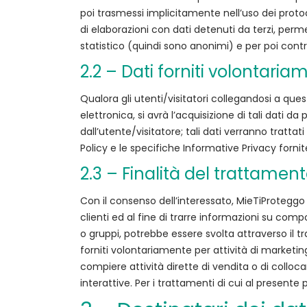
Replica
poi trasmessi implicitamente nell’uso dei proto
Watches
di elaborazioni con dati detenuti da terzi, permet
rolex
statistico (quindi sono anonimi) e per poi contr
Best
2.2 – Dati forniti volontaria
Swiss
Watch
Qualora gli utenti/visitatori collegandosi a ques
breitling
elettronica, si avrà l’acquisizione di tali dati d
replica
dall’utente/visitatore; tali dati verranno tratta
watch
Policy e le specifiche Informative Privacy fornite 
113
2.3 – Finalità del trattament
dollar
high
Con il consenso dell’interessato, MieTiProteggo po
quality
clienti ed al fine di trarre informazioni su comp
rolex
o gruppi, potrebbe essere svolta attraverso il tr
replicas
forniti volontariamente per attività di marketing
replica
compiere attività dirette di vendita o di collo
Bracelets
interattive. Per i trattamenti di cui al present
Watches