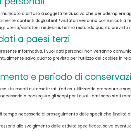
i personali
municato o diffuso a soggetti terzi, salvo che per adempiere agli
samente conferiti dagli utenti/visitatori verranno comunicati a
gli utenti/visitatori medesimi, fermo restando quanto previsto ne
ati a paesi terzi
a presente Informativa, i Suoi dati personali non verranno comunicati
ualmente salvo quanto previsto per l’utilizzo dei cookies in rela
amento e periodo di conservazi
verso strumenti automatizzati (ad es. utilizzando procedure e su
cessario a conseguire gli scopi per i quali i dati sono stati rac
o di tempo necessario al proseguimento delle specifiche finalità d
 necessario allo svolgimento delle attività specificate, salvo event