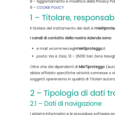
8 – Aggiornamento e modifica della Privacy Pol
9 –
COOKIE POLICY
1 – Titolare, responsab
Il titolare del trattamento dei dati è
mieitiprote
I canali di contatto della nostra Azienda sono:
e mail: ecommerce@
mieitiproteggo
.it
posta: Via A. Diaz, 13 – 25010 San Zeno Navigli
Oltre che dai dipendenti di
MieTiproteggo
(Auto
abbia affidato specifiche attività connesse o str
soggetti opereranno in qualità di Titolari autono
hublot
2 – Tipologia di dati t
big
bang
2.1 – Dati di navigazione
replica
Best
I sistemi informatici e le procedure software p