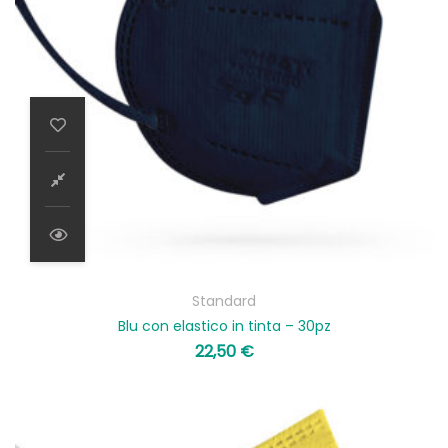
Standard
Blu con elastico in tinta – 30pz
22,50
€