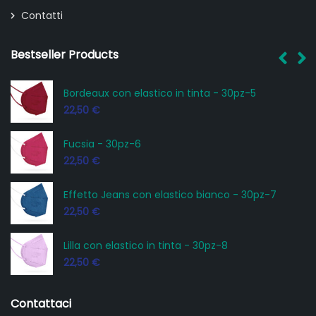
Contatti
Bestseller Products
x con elastico in tinta - 30pz-5
Bianco - 30
€
22,50
€
 - 30pz-6
Nero con el
€
22,50
€
o Jeans con elastico bianco - 30pz-7
Mix vari col
€
22,50
€
on elastico in tinta - 30pz-8
Azzurro - 
€
22,50
€
Contattaci