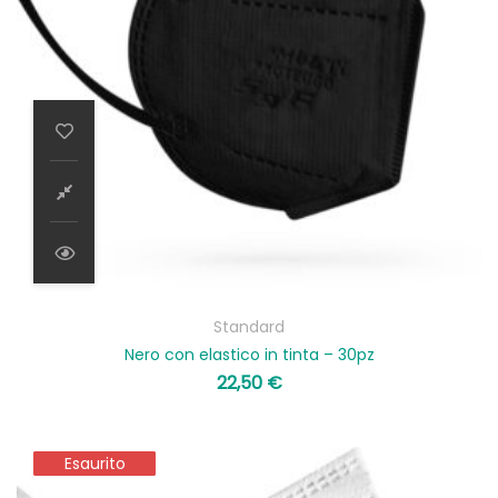
Standard
Nero con elastico in tinta – 30pz
22,50
€
Esaurito
Esaurito