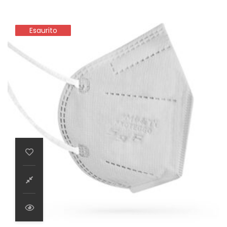
Esaurito
Esaurito