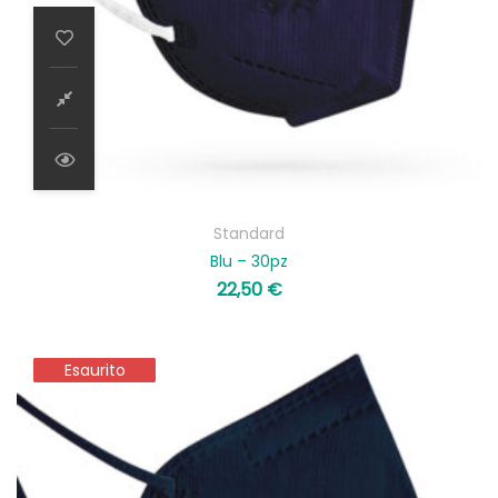
Standard
Blu – 30pz
22,50
€
Esaurito
Esaurito