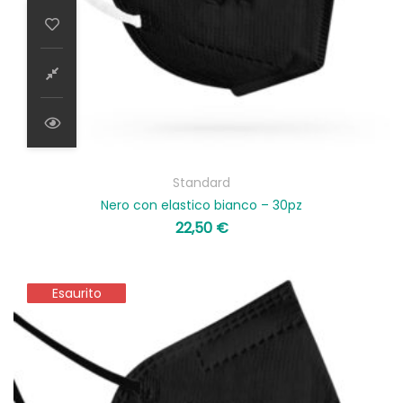
Standard
Nero con elastico bianco – 30pz
22,50
€
Esaurito
Esaurito