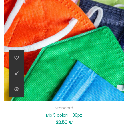
Standard
Mix 5 colori – 30pz
22,50
€