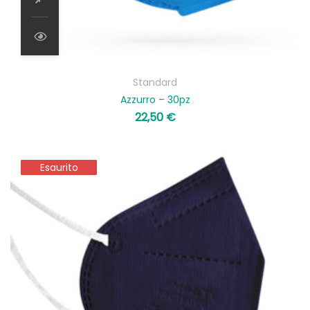
Standard
Azzurro – 30pz
22,50
€
Esaurito
Esaurito