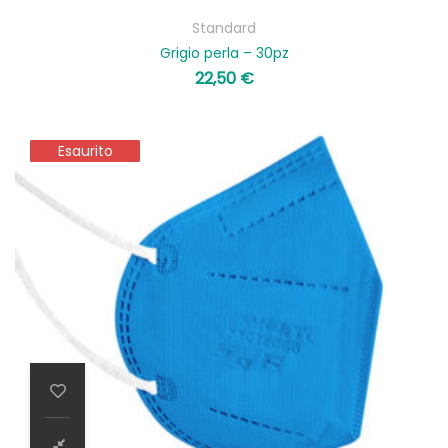
Standard
Grigio perla – 30pz
22,50
€
Esaurito
Esaurito