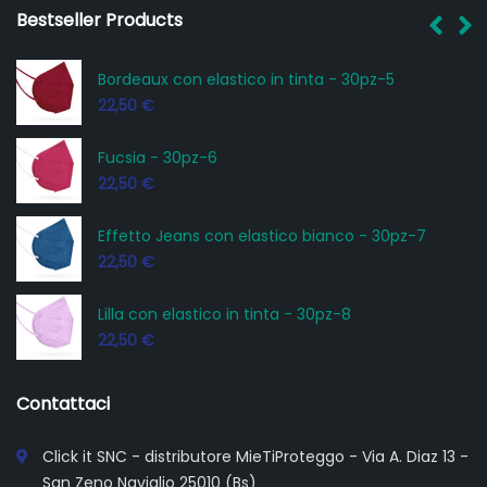
Bestseller Products
Bordeaux con elastico in tinta - 30pz-5
22,50
€
Fucsia - 30pz-6
22,50
€
Effetto Jeans con elastico bianco - 30pz-7
22,50
€
Lilla con elastico in tinta - 30pz-8
22,50
€
Contattaci
Click it SNC - distributore MieTiProteggo - Via A. Diaz 13 -
San Zeno Naviglio 25010 (Bs)