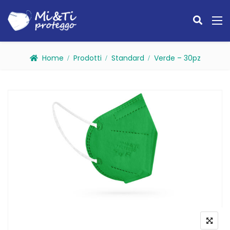
Home
Prodotti
Standard
Verde – 30pz