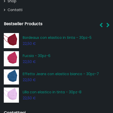
Shop
Contatti
Bestseller Products
Bordeaux con elastico in tinta - 30pz-5
22,50
€
Fucsia - 30pz-6
22,50
€
Effetto Jeans con elastico bianco - 30pz-7
22,50
€
Lilla con elastico in tinta - 30pz-8
22,50
€
Contattaci