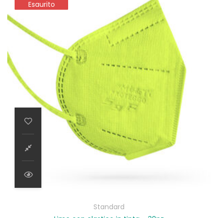
Esaurito
Esaurito
Standard